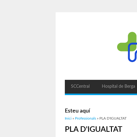
SCCentral
Hospital de Berga
Esteu aquí
Inici
»
Professionals
» PLA D'IGUALTAT
PLA D'IGUALTAT