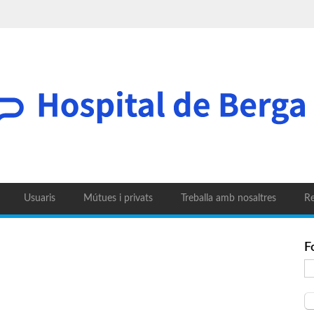
Usuaris
Mútues i privats
Treballa amb nosaltres
Re
F