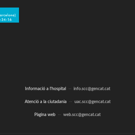
Informació a l'hospital
--
info.scc@gencat.cat
Atenció a la ciutadania
--
uac.scc@gencat.cat
Pàgina web
--
web.scc@gencat.cat