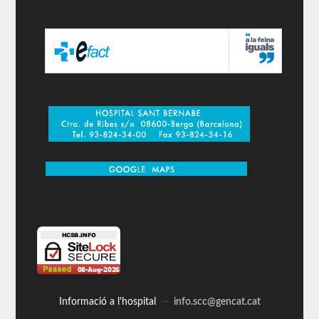
Informació a l'hospital
--
info.scc@gencat.cat