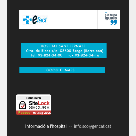
Informació a l'hospital
--
info.scc@gencat.cat