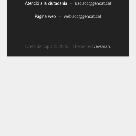
Atenció a la ciutadania
--
uac.scc@gencat.cat
Pàgina web
--
web.scc@gencat.cat
Drets de còpia © 2026,
. Theme by
Devsaran
.