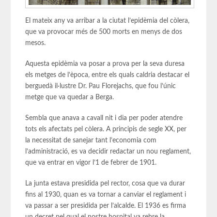
El mateix any va arribar a la ciutat l’epidèmia del còlera,
que va provocar més de 500 morts en menys de dos
mesos.
Aquesta epidèmia va posar a prova per la seva duresa
els metges de l’època, entre els quals caldria destacar el
berguedà il·lustre Dr. Pau Florejachs, que fou l’únic
metge que va quedar a Berga.
Sembla que anava a cavall nit i dia per poder atendre
tots els afectats pel còlera. A principis de segle XX, per
la necessitat de sanejar tant l’economia com
l’administració, es va decidir redactar un nou reglament,
que va entrar en vigor l’1 de febrer de 1901.
La junta estava presidida pel rector, cosa que va durar
fins al 1930, quan es va tornar a canviar el reglament i
va passar a ser presidida per l’alcalde. El 1936 es firma
un decret pel qual el nostre hospital va rebre la