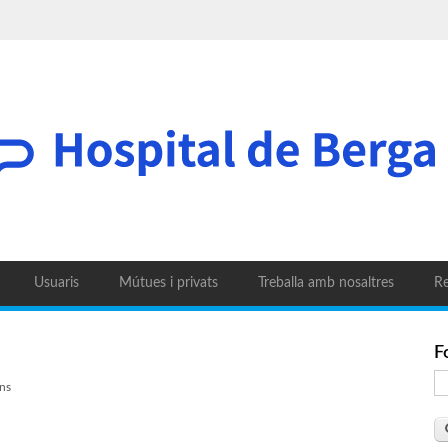
Usuaris
Mútues i privats
Treballa amb nosaltres
Re
F
ns