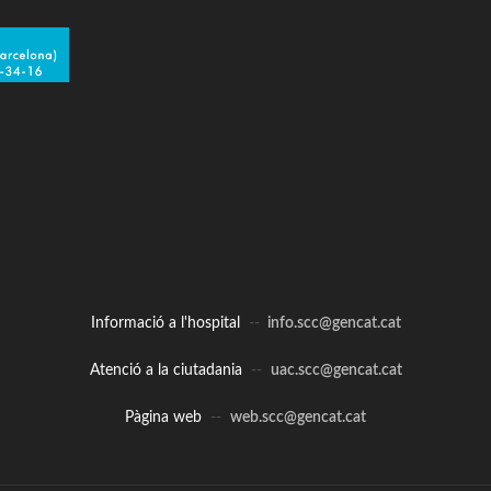
Informació a l'hospital
--
info.scc@gencat.cat
Atenció a la ciutadania
--
uac.scc@gencat.cat
Pàgina web
--
web.scc@gencat.cat