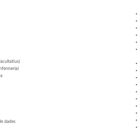
acultatius)
nfermeria)
ca
de dades