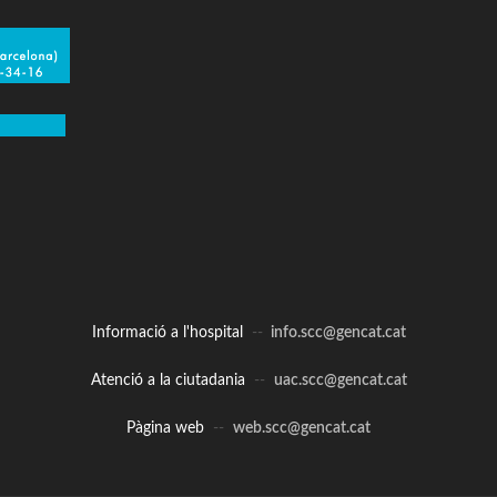
Informació a l'hospital
--
info.scc@gencat.cat
Atenció a la ciutadania
--
uac.scc@gencat.cat
Pàgina web
--
web.scc@gencat.cat