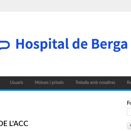
Usuaris
Mútues i privats
Treballa amb nosaltres
Re
F
DE L'ACC