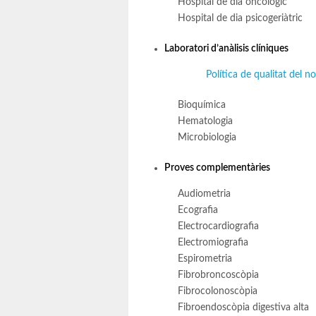
Hospital de dia oncològic
Hospital de dia psicogeriàtric
Laboratori d’anàlisis clíniques
Política de qualitat del n
Bioquímica
Hematologia
Microbiologia
Proves complementàries
Audiometria
Ecografia
Electrocardiografia
Electromiografia
Espirometria
Fibrobroncoscòpia
Fibrocolonoscòpia
Fibroendoscòpia digestiva alta