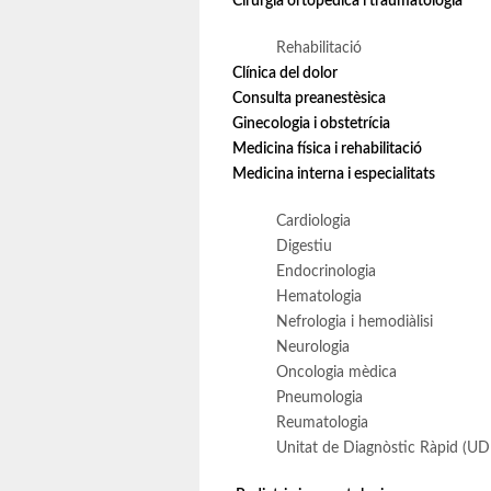
Cirurgia ortopèdica i traumatologia
Rehabilitació
Clínica del dolor
Consulta preanestèsica
Ginecologia i obstetrícia
Medicina física i rehabilitació
Medicina interna i especialitats
Cardiologia
Digestiu
Endocrinologia
Hematologia
Nefrologia i hemodiàlisi
Neurologia
Oncologia mèdica
Pneumologia
Reumatologia
Unitat de Diagnòstic Ràpid (UD