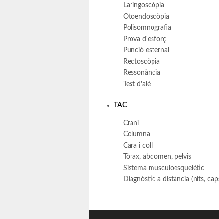
Laringoscòpia
Otoendoscòpia
Polisomnografia
Prova d'esforç
Punció esternal
Rectoscòpia
Ressonància
Test d'alè
TAC
Crani
Columna
Cara i coll
Tòrax, abdomen, pelvis
Sistema musculoesquelètic
Diagnòstic a distància (nits, cap