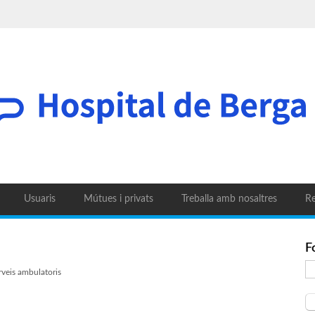
Usuaris
Mútues i privats
Treballa amb nosaltres
Re
F
rveis ambulatoris