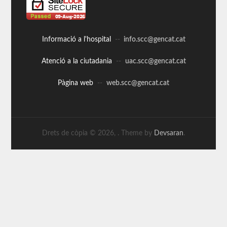
Informació a l'hospital
--
info.scc@gencat.cat
Atenció a la ciutadania
--
uac.scc@gencat.cat
Pàgina web
--
web.scc@gencat.cat
Drets de còpia © 2026,
. Theme by
Devsaran
.