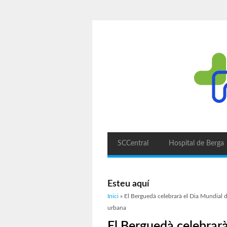
SCCentral
Hospital de Berga
Esteu aquí
Inici
» El Berguedà celebrarà el Dia Mundial d
urbana
El Berguedà celebrarà