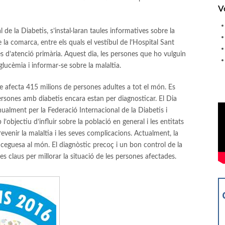
V
de la Diabetis, s’instal·laran taules informatives sobre la
e la comarca, entre els quals el vestíbul de l’Hospital Sant
es d’atenció primària. Aquest dia, les persones que ho vulguin
lucèmia i informar-se sobre la malaltia.
ue afecta 415 milions de persones adultes a tot el món. Es
rsones amb diabetis encara estan per diagnosticar. El Dia
nualment per la Federació Internacional de la Diabetis i
l’objectiu d’influir sobre la població en general i les entitats
venir la malaltia i les seves complicacions. Actualment, la
 ceguesa al món. El diagnòstic precoç i un bon control de la
les claus per millorar la situació de les persones afectades.