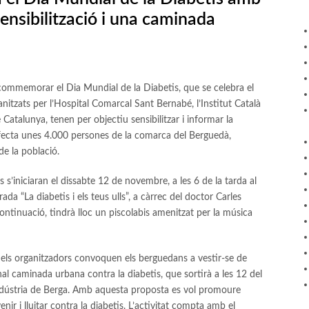
sensibilització i una caminada
 commemorar el Dia Mundial de la Diabetis, que se celebra el
nitzats per l’Hospital Comarcal Sant Bernabé, l’Institut Català
e Catalunya, tenen per objectiu sensibilitzar i informar la
fecta unes 4.000 persones de la comarca del Berguedà,
e la població.
s s’iniciaran el dissabte 12 de novembre, a les 6 de la tarda al
da “La diabetis i els teus ulls”, a càrrec del doctor Carles
ontinuació, tindrà lloc un piscolabis amenitzat per la música
ls organitzadors convoquen els berguedans a vestir-se de
onal caminada urbana contra la diabetis, que sortirà a les 12 del
 Indústria de Berga. Amb aquesta proposta es vol promoure
enir i lluitar contra la diabetis. L’activitat compta amb el