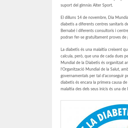
suport del gimnàs Alter Sport.
El dilluns 14 de novembre, Dia Mundial 
diabetis a diferents centres sanitaris d
Bernabé i diferents consultoris i centr
podran fer-se gratuïtament proves de g
La diabetis és una malaltia creixent q
calcula, però, que una de cada dues pe
Mundial de la Diabetis és organitzat a
l’Organització Mundial de la Salut, amb 
governamentals per tal d’aconseguir pre
diabetis és encara la primera causa de
malaltia des dels seus inicis és una de 