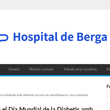
Usuaris
Mútues i privats
Treballa amb nosaltres
Re
F
e la Diabetis amb diferents accions de sensibilització i una caminada
 el Dia Mundial de la Diabetis amb