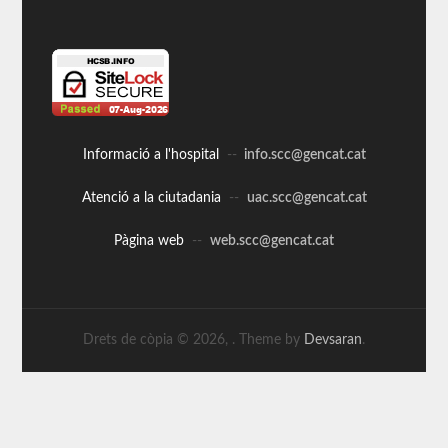
Informació a l'hospital
--
info.scc@gencat.cat
Atenció a la ciutadania
--
uac.scc@gencat.cat
Pàgina web
--
web.scc@gencat.cat
Drets de còpia © 2026,
. Theme by
Devsaran
.