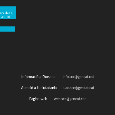
Informació a l'hospital
--
info.scc@gencat.cat
Atenció a la ciutadania
--
uac.scc@gencat.cat
Pàgina web
--
web.scc@gencat.cat