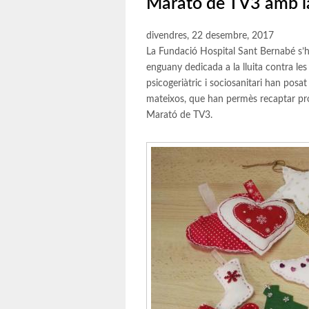
Marató de TV3 amb la
divendres, 22 desembre, 2017
La Fundació Hospital Sant Bernabé s’h
enguany dedicada a la lluita contra les
psicogeriàtric i sociosanitari han posa
mateixos, que han permès recaptar pro
Marató de TV3.