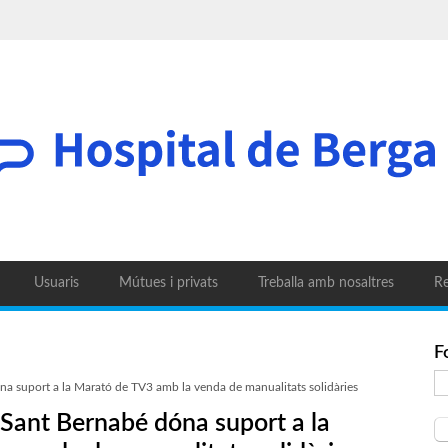
Usuaris
Mútues i privats
Treballa amb nosaltres
Re
F
a suport a la Marató de TV3 amb la venda de manualitats solidàries
 Sant Bernabé dóna suport a la