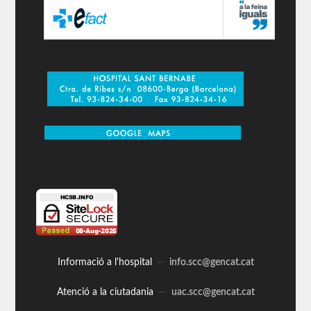
Informació a l'hospital
--
info.scc@gencat.cat
Atenció a la ciutadania
--
uac.scc@gencat.cat