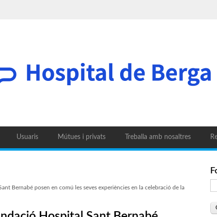
Usuaris
Mútues i privats
Treballa amb nosaltres
Re
F
Sant Bernabé posen en comú les seves experiències en la celebració de la
Fundació Hospital Sant Bernabé