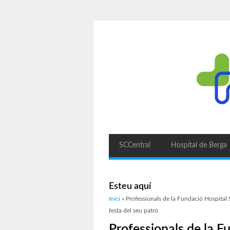
SCCentral
Hospital de Berga
Esteu aquí
Inici
» Professionals de la Fundació Hospital 
festa del seu patró
Professionals de la 