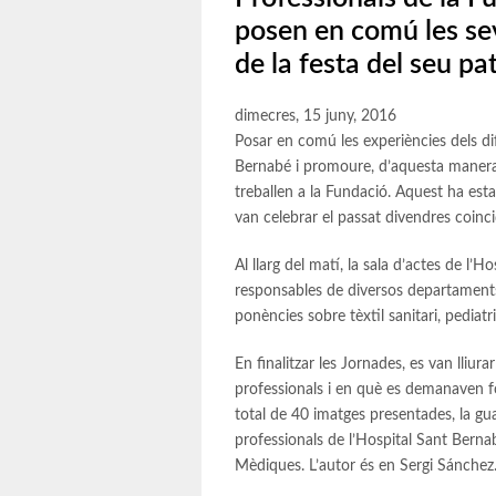
posen en comú les sev
de la festa del seu pa
dimecres, 15 juny, 2016
Posar en comú les experiències dels di
Bernabé i promoure, d’aquesta manera, 
treballen a la Fundació. Aquest ha est
van celebrar el passat divendres coinci
Al llarg del matí, la sala d’actes de l’
responsables de diversos departaments 
ponències sobre tèxtil sanitari, pediatria
En finalitzar les Jornades, es van lliu
professionals i en què es demanaven fo
total de 40 imatges presentades, la g
professionals de l’Hospital Sant Bernabé
Mèdiques. L’autor és en Sergi Sánchez