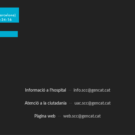
Informació a l'hospital
--
info.scc@gencat.cat
Atenció a la ciutadania
--
uac.scc@gencat.cat
Pàgina web
--
web.scc@gencat.cat