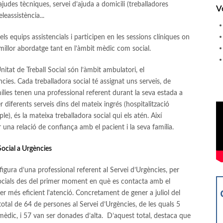
judes tècniques, servei d’ajuda a domicili (treballadores
V
eleassistència...
ls equips assistencials i participen en les sessions clíniques on
l millor abordatge tant en l’àmbit mèdic com social.
nitat de Treball Social són l’àmbit ambulatori, el
ències. Cada treballadora social té assignat uns serveis, de
ílies tenen una professional referent durant la seva estada a
er diferents serveis dins del mateix ingrés (hospitalització
le), és la mateixa treballadora social qui els atén. Així
r una relació de confiança amb el pacient i la seva família.
Social a Urgències
igura d’una professional referent al Servei d’Urgències, per
s socials des del primer moment en què es contacta amb el
 fer més eficient l'atenció. Concretament de gener a juliol del
total de 64 de persones al Servei d’Urgències, de les quals 5
èdic, i 57 van ser donades d’alta. D’aquest total, destaca que