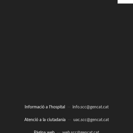
Informació a l'hospital
--
info.scc@gencat.cat
Atenció a la ciutadania
--
uac.scc@gencat.cat
Pàgina web
--
web.scc@gencat.cat