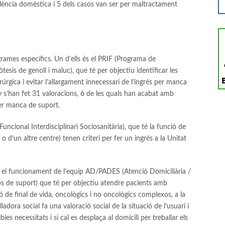
lència domèstica i 5 dels casos van ser per maltractament
ames específics. Un d’ells és el PRIF (Programa de
esis de genoll i maluc), que té per objectiu identificar les
rúrgica i evitar l’allargament innecessari de l’ingrés per manca
ny s’han fet 31 valoracions, 6 de les quals han acabat amb
per manca de suport.
uncional Interdisciplinari Sociosanitària), que té la funció de
l o d’un altre centre) tenen criteri per fer un ingrés a la Unitat
 el funcionament de l’equip AD/PADES (Atenció Domiciliària /
ps de suport) que té per objectiu atendre pacients amb
ó de final de vida, oncològics i no oncològics complexos, a la
lladora social fa una valoració social de la situació de l’usuari i
bles necessitats i si cal es desplaça al domicili per treballar els