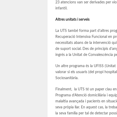
23 atencions van ser derivades per vio
infantil.
Altres unitats i serveis
La UTS també forma part d’altres progr
Recuperació Intensiva Funcional en pròt
necessitats abans de la intervenció qui
de suport social. Des de principis d’a
ingrés a la Unitat de Convalescència 
Un altre programa és la UFISS (Unitat F
valorar si els usuaris (del propi hospita
Sociosanitària.
Finalment, la UTS té un paper clau en
Programa d’Atenció domiciliària i equi
malaltia avançada i pacients en situaci
seva pròpia llar. En aquest cas, la treba
la seva família per tal de detectar possi