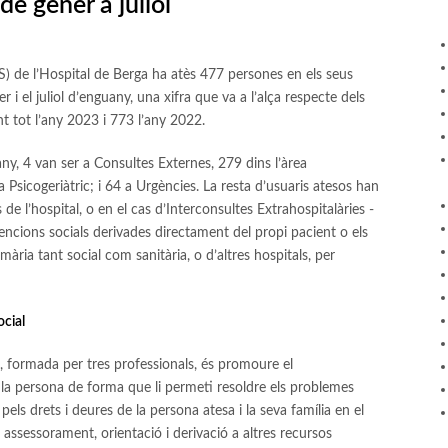
e gener a juliol
TS) de l’Hospital de Berga ha atès 477 persones en els seus
r i el juliol d’enguany, una xifra que va a l’alça respecte dels
t tot l’any 2023 i 773 l’any 2022.
y, 4 van ser a Consultes Externes, 279 dins l’àrea
a Psicogeriàtric; i 64 a Urgències. La resta d’usuaris atesos han
de l’hospital, o en el cas d’Interconsultes Extrahospitalàries -
vencions socials derivades directament del propi pacient o els
imària tant social com sanitària, o d’altres hospitals, per
ocial
al, formada per tres professionals, és promoure el
la persona de forma que li permeti resoldre els problemes
r pels drets i deures de la persona atesa i la seva família en el
ó, assessorament, orientació i derivació a altres recursos