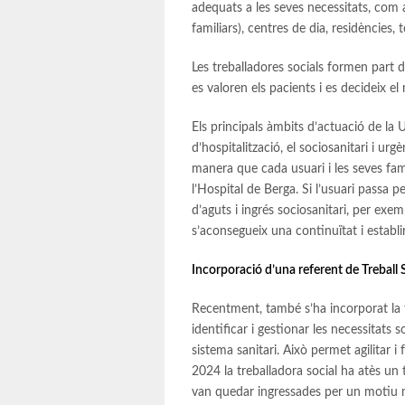
adequats a les seves necessitats, com a
familiars), centres de dia, residències, t
Les treballadores socials formen part de
es valoren els pacients i es decideix e
Els principals àmbits d’actuació de la U
d’hospitalització, el sociosanitari i urg
manera que cada usuari i les seves fam
l’Hospital de Berga. Si l’usuari passa p
d’aguts i ingrés sociosanitari, per exemp
s’aconsegueix una continuïtat i establi
Incorporació d’una referent de Treball 
Recentment, també s’ha incorporat la f
identificar i gestionar les necessitat
sistema sanitari. Això permet agilitar i
2024 la treballadora social ha atès un 
van quedar ingressades per un motiu m