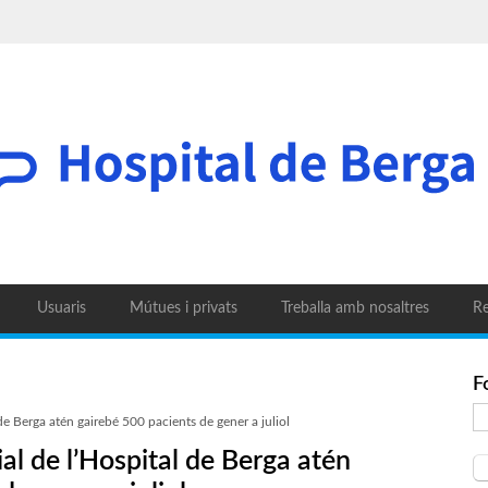
Usuaris
Mútues i privats
Treballa amb nosaltres
Re
F
 de Berga atén gairebé 500 pacients de gener a juliol
ial de l’Hospital de Berga atén