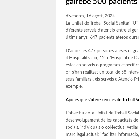
gairebé 500 pacients d
divendres, 16 agost, 2024
La Unitat de Treball Social Sanitari (U
diferents serveis d’atenció entre el gene
últims anys: 647 pacients atesos duran
D’aquestes 477 persones ateses enguan
d’Hospitalització; 12 a l’Hospital de Di
estat en serveis o programes específics 
on s’han realitzat un total de 58 inter
seus familiars-, els serveis d’Atenció Pr
exemple.
Ajudes que s’ofereixen des de Treball S
L’objectiu de la Unitat de Treball Soci
desenvolupament de les capacitats de 
socials, individuals o col·lectius; vetlla
marc legal actual; i facilitar informaci