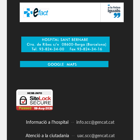
Informació a l'hospital
--
info.scc@gencat.cat
Atenció a la ciutadania
--
uac.scc@gencat.cat