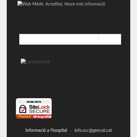
Informació a l'hospital
--
info.scc@gencat.cat