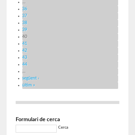
…
36
37
38
39
40
41
42
43
44
…
següent ›
últim »
Formulari de cerca
Cerca